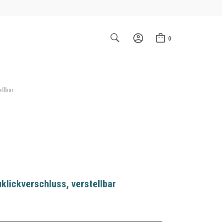
0
ellbar
lickverschluss, verstellbar