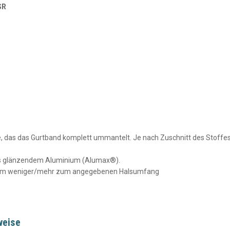
SR
, das das Gurtband komplett ummantelt. Je nach Zuschnitt des Stoffes
aus glänzendem Aluminium (Alumax®).
 10cm weniger/mehr zum angegebenen Halsumfang
weise