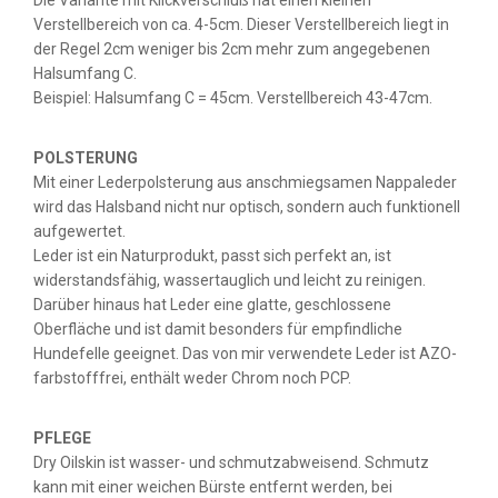
Die Variante mit Klickverschluß hat einen kleinen
Verstellbereich von ca. 4-5cm. Dieser Verstellbereich liegt in
der Regel 2cm weniger bis 2cm mehr zum angegebenen
Halsumfang C.
Beispiel: Halsumfang C = 45cm. Verstellbereich 43-47cm.
POLSTERUNG
Mit einer Lederpolsterung aus anschmiegsamen Nappaleder
wird das Halsband nicht nur optisch, sondern auch funktionell
aufgewertet.
Leder ist ein Naturprodukt, passt sich perfekt an, ist
widerstandsfähig, wassertauglich und leicht zu reinigen.
Darüber hinaus hat Leder eine glatte, geschlossene
Oberfläche und ist damit besonders für empfindliche
Hundefelle geeignet. Das von mir verwendete Leder ist AZO-
farbstofffrei, enthält weder Chrom noch PCP.
PFLEGE
Dry Oilskin ist wasser- und schmutzabweisend. Schmutz
kann mit einer weichen Bürste entfernt werden, bei