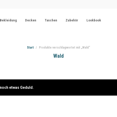
Bekleidung
Decken
Taschen
Zubehör
Lookbook
Start
/
Produkte verschlagwortet mit „Wald“
Wald
e noch etwas Geduld.