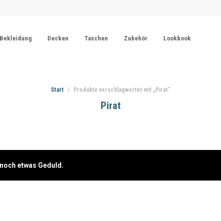
Bekleidung
Decken
Taschen
Zubehör
Lookbook
Start
/
Produkte verschlagwortet mit „Pirat“
Pirat
e noch etwas Geduld.